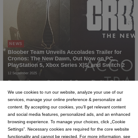
NEWS
Bloober Team Unveils Accolades Trailer for
Cronos: The New Dawn, Out Now on PC,
PlayStation 5, Xbox Series X|S, and Switch 2
12 September 2025
Since its release on September 5, Cronos: The New Dawn has
captivated players and critics alike with its atmospheric world,
We use cookies to run our website, analyze your use of our
intense survival horror mechanics, and haunting narrative.
Now, following a successful global launch across PC (Steam,
services, manage your online preference & personalize ad
GOG, Epic Games Store), Play...
content. By accepting our cookies, you’ll get relevant content
and social media features, personalized ads, and an enhanced
browsing experience. To manage your choices, click „Cookie
Settings”. Necessary cookies are required for the core website
2
3
4
5
6
7
8
functionality and cannot be rejected. For more information, see