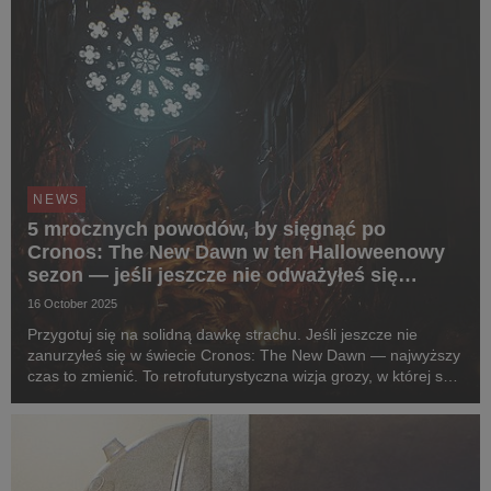
NEWS
5 mrocznych powodów, by sięgnąć po
Cronos: The New Dawn w ten Halloweenowy
sezon — jeśli jeszcze nie odważyłeś się
zagrać.
16 October 2025
Przygotuj się na solidną dawkę strachu. Jeśli jeszcze nie
zanurzyłeś się w świecie Cronos: The New Dawn — najwyższy
czas to zmienić. To retrofuturystyczna wizja grozy, w której sci-
fi spotyka czysty survival horror. Potraktujcie to jako osobiste
zaproszenie od naszego ze...