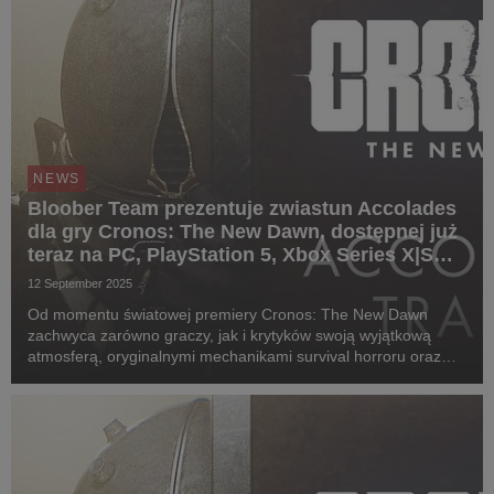
NEWS
Bloober Team prezentuje zwiastun Accolades
dla gry Cronos: The New Dawn, dostępnej już
teraz na PC, PlayStation 5, Xbox Series X|S
oraz Switch 2.
12 September 2025
Od momentu światowej premiery Cronos: The New Dawn
zachwyca zarówno graczy, jak i krytyków swoją wyjątkową
atmosferą, oryginalnymi mechanikami survival horroru oraz
mroczną, wciągającą narracją. Po udanym debiucie na PC
(Steam, GOG, Epic Games Store), PlayStation 5, Xbox...