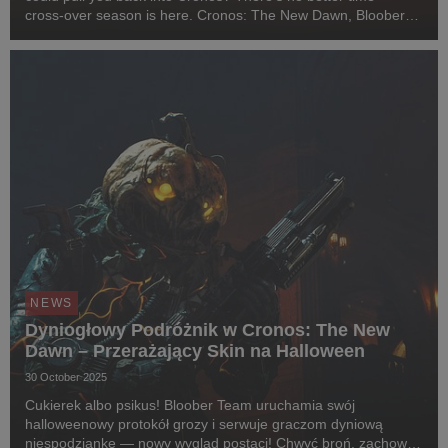
cross-over season is here. Cronos: The New Dawn, Bloober
Team’s third-person survival horror, joins forces with Dead
Space in a must-have survival bundle. Th...
NEWS
Dyniogłowy Podróżnik w Cronos: The New
Dawn – Przerażający Skin na Halloween
30 October 2025
Cukierek albo psikus! Bloober Team uruchamia swój
halloweenowy protokół grozy i serwuje graczom dyniową
niespodziankę — nowy wygląd postaci! Chwyć broń, zachowaj