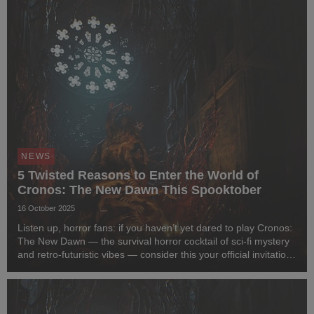
NEWS
5 Twisted Reasons to Enter the World of
Cronos: The New Dawn This Spooktober
16 October 2025
Listen up, horror fans: if you haven’t yet dared to play Cronos:
The New Dawn — the survival horror cocktail of sci-fi mystery
and retro-futuristic vibes — consider this your official invitation.
Our dev team handpicked a few delightfully twisted reasons
why skipping thi...