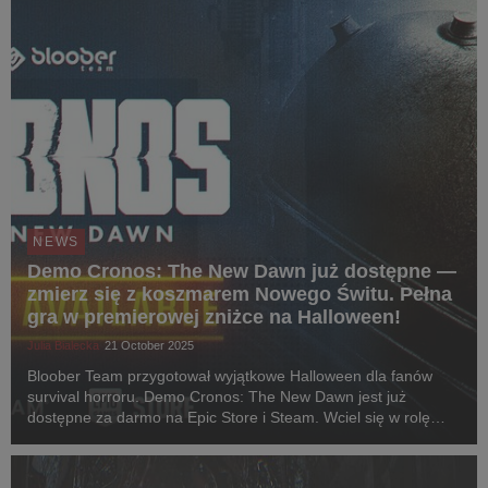
NEWS
Demo Cronos: The New Dawn już dostępne —
zmierz się z koszmarem Nowego Świtu. Pełna
gra w premierowej zniżce na Halloween!
Julia Bialecka
21 October 2025
Bloober Team przygotował wyjątkowe Halloween dla fanów
survival horroru. Demo Cronos: The New Dawn jest już
dostępne za darmo na Epic Store i Steam. Wciel się w rolę
Podróżnika i przemierzaj świat balansujący na krawędzi
apokalipsy, który od premiery wciąga i fascynuje g...