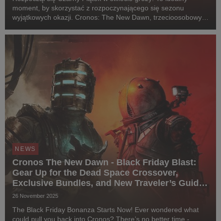
moment, by skorzystać z rozpoczynającego się sezonu
wyjątkowych okazji. Cronos: The New Dawn, trzecioosobowy
survival horror od Bloober Team, łączy siły z Dead Space w
specjalnym bundlu. To dopiero początek – gra tr...
NEWS
Cronos The New Dawn - Black Friday Blast:
Gear Up for the Dead Space Crossover,
Exclusive Bundles, and New Traveler’s Guide
Video
26 November 2025
The Black Friday Bonanza Starts Now! Ever wondered what
could pull you back into Cronos? There’s no better time -