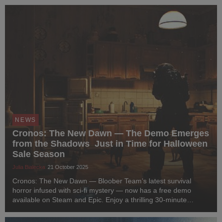
platforms starting October ...
NEWS
Cronos: The New Dawn — The Demo Emerges
from the Shadows Just in Time for Halloween
Sale Season
Julia Bialecka
21 October 2025
Cronos: The New Dawn — Bloober Team’s latest survival
horror infused with sci-fi mystery — now has a free demo
available on Steam and Epic. Enjoy a thrilling 30-minute
experience that will test your courage this Halloween season.
Step into a world that has captivated pla...