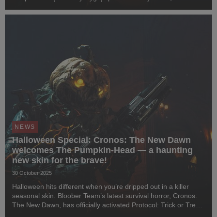
zimną krew i wkrocz do świata Cronos: The New Dawn… jako
Dyniogłowy. Specjalny, darmowy skin będzie dostępny ...
NEWS
Halloween Special: Cronos: The New Dawn
welcomes The Pumpkin-Head — a haunting
new skin for the brave!
30 October 2025
Halloween hits different when you’re dripped out in a killer
seasonal skin. Bloober Team’s latest survival horror, Cronos:
The New Dawn, has officially activated Protocol: Trick or Treat.
The brand-new Pumpkin Head Skin is available across all