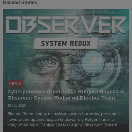
Related Stories
NEWS
Cyberpunkowe dziedzictwo Rutgera Hauer'a w
Observer: System Redux od Bloober Team
30 July 2026
Bloober Team, znany na świecie twórca horrorów, prezentuje
nowe wideo upamiętniające finałową rolę Rutger Hauer’a,
który wcielił się w Daniela Lazarskiego w Observer: System
Redux. Siedem lat po jego śmierci w 2019 roku i prawie