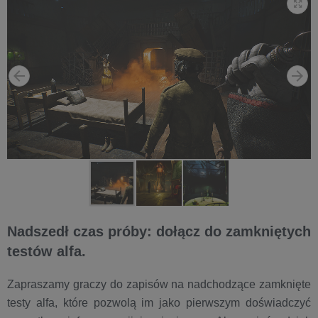
Nadszedł czas próby: dołącz do zamkniętych
testów alfa.
Zapraszamy graczy do zapisów na nadchodzące zamknięte
testy alfa, które pozwolą im jako pierwszym doświadczyć