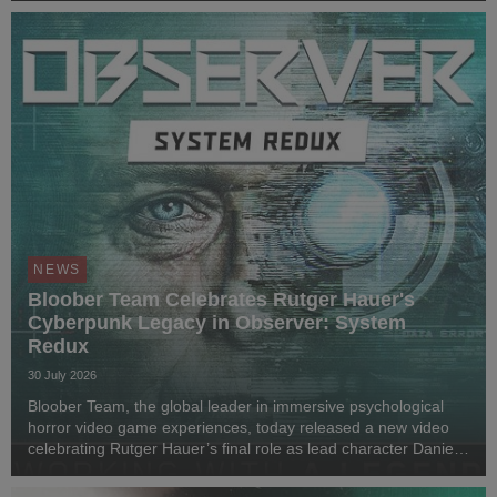
dekadę od premiery gry, lead designer Wojc...
NEWS
Bloober Team Celebrates Rutger Hauer's
Cyberpunk Legacy in Observer: System
Redux
30 July 2026
Bloober Team, the global leader in immersive psychological
horror video game experiences, today released a new video
celebrating Rutger Hauer’s final role as lead character Daniel
Lazarski in Observer: System Redux. Marking seven years
since his passing in 2019 and nearl...