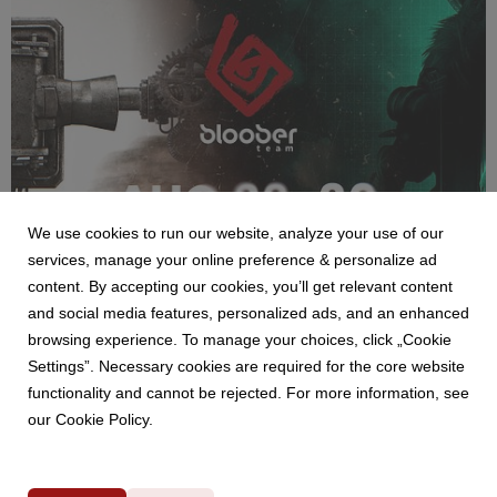
We use cookies to run our website, analyze your use of our
NEWS
services, manage your online preference & personalize ad
Bloober Team na Gamescom 2026 - pokaz
content. By accepting our cookies, you’ll get relevant content
Cronos: Lazarus i strefa SAW: Genesis
and social media features, personalized ads, and an enhanced
29 July 2026
browsing experience. To manage your choices, click „Cookie
Bloober Team zaprezentuje podczas tegorocznych targów
Settings”. Necessary cookies are required for the core website
Gamescom dwa nowe tytuły. Premierowe demo Cronos:
functionality and cannot be rejected. For more information, see
Lazarus zostanie udostępnione odwiedzającym w strefie B2C,
our Cookie Policy.
gdzie gracze będą mogli również odwiedzić specjalnie
przygotowaną strefę poświęconą SAW: Genesis.