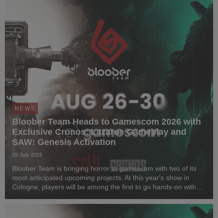
NEWS
Bloober Team Heads to Gamescom 2026 with
Exclusive Cronos: Lazarus Gameplay and
SAW: Genesis Activation
29 July 2026
Bloober Team is bringing horror to gamescom with two of its
most anticipated upcoming projects. At this year's show in
Cologne, players will be among the first to go hands-on with
Cronos: Lazarus and step inside a one-of-a-kind immersive
horror experience inspired by SAW...